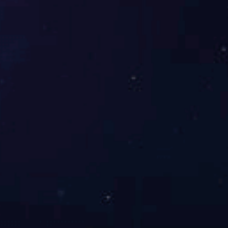
企业概况
新闻中心
产品展示
工程案列
合作加盟
服务支
持
问鼎(中国)