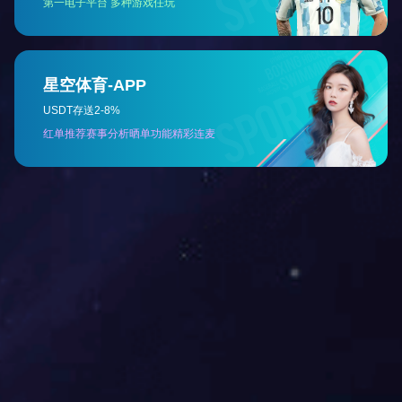
场的区域，或者装在车流量不是很大的道路两侧，一般道路两侧都设有
绿化带，升降纵移机械式停车设备可以装在绿化带上，既能解决停车难
问题，又不影响绿化。
3、
全自动
PLC
程序控制，操作简单，只须在操作盒上按上车位号，或刷
卡，存取车装置将自动降到地面，司机将车开入车台即可。
运行中警示装置
防坠装置
紧急停止装置
上下逾限保护装置
电流过负荷保护
纵移逾限保护装置
安全设备
入口光电检测
上下定位开关
纵移定位开关
断电制动装置
超长检测
超高检测