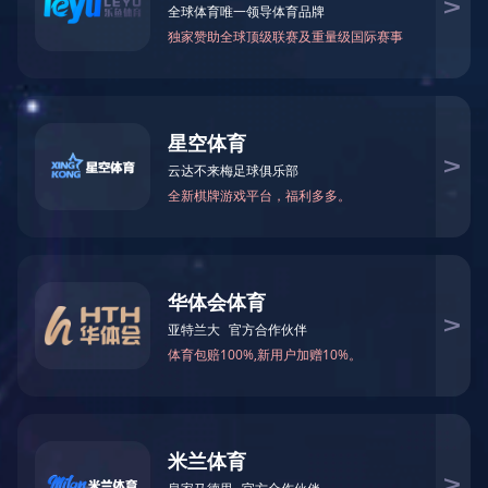
路边堆垛型 使用说明： 1、将车开上升降平台，然后人下车。 2、按操作按扭
或刷卡，自动检测车辆是否到位。 3、升降装置开始动作，提升升降平台到指定
位置。 4、到位后，纵向存取车装置开始动作，将车移到指定
咨询热线：
400-822-8286
13707400505
产品详情